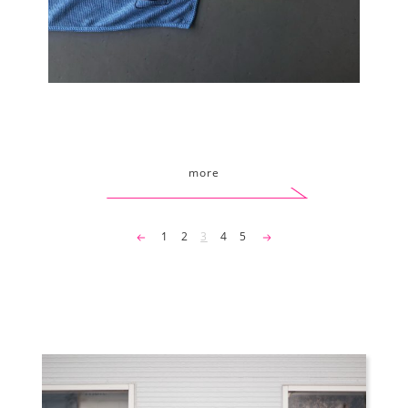
more
1
2
3
4
5